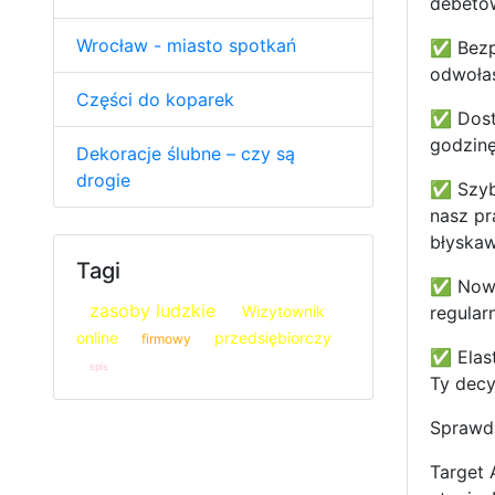
debetow
Wrocław - miasto spotkań
✅ Bezpł
odwołas
Części do koparek
✅ Dostę
godzinę
Dekoracje ślubne – czy są
drogie
✅ Szybk
nasz pr
błyskaw
Tagi
✅ Nowoc
zasoby ludzkie
Wizytownik
regular
online
przedsiębiorczy
firmowy
✅ Elast
spis
Ty decy
Sprawdź
Target 