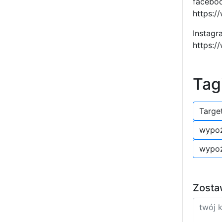
faceboo
https:
Instagr
https:
Tag
Targe
wypoż
wypoż
Zosta