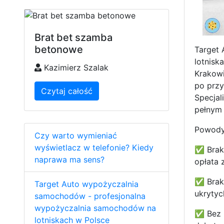
Brat bet szamba
betonowe
Target 
lotnisk
Kazimierz Szalak
Krakowi
po przy
Czytaj całość
Specjal
pełnym 
Powody,
Czy warto wymieniać
wyświetlacz w telefonie? Kiedy
✅ Brak 
naprawa ma sens?
opłata 
✅ Brak 
Target Auto wypożyczalnia
ukrytyc
samochodów - profesjonalna
wypożyczalnia samochodów na
✅ Bez k
lotniskach w Polsce