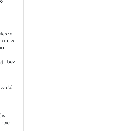
ko
 Nasze
m.in. w
iu
j i bez
liwość
w
tów –
rcie –