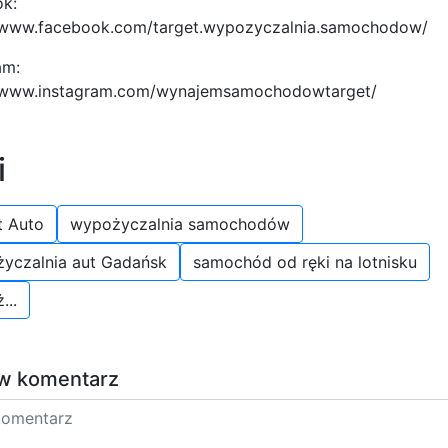
k:
//www.facebook.com/target.wypozyczalnia.samochodow/
am:
//www.instagram.com/wynajemsamochodowtarget/
i
t Auto
wypożyczalnia samochodów
yczalnia aut Gadańsk
samochód od ręki na lotnisku
...
w komentarz