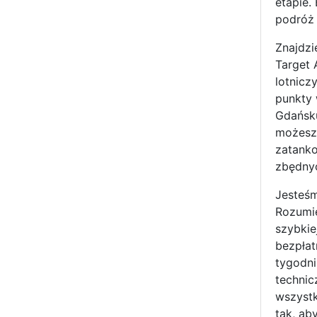
etapie.
podróż 
Znajdzi
Target 
lotnicz
punkty 
Gdańsku
możesz
zatanko
zbędnyc
Jesteśm
Rozumie
szybkie
bezpłat
tygodni
technic
wszystk
tak, ab