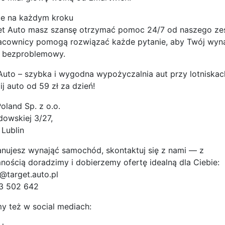
ie na każdym kroku
t Auto masz szansę otrzymać pomoc 24/7 od naszego zes
acownicy pomogą rozwiązać każde pytanie, aby Twój wyn
i bezproblemowy.
Auto – szybka i wygodna wypożyczalnia aut przy lotniskac
j auto od 59 zł za dzień!
Poland Sp. z o.o.
odowskiej 3/27,
Lublin
lanujesz wynająć samochód, skontaktuj się z nami — z
nością doradzimy i dobierzemy ofertę idealną dla Ciebie:
@target.auto.pl
3 502 642
y też w social mediach: