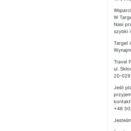
Wsparc
W Targe
Nasi pr
szybki 
Target 
Wynajmi
Travel 
ul. Skł
20-029 
Jeśli p
przyjem
kontakt
+48 50
Jesteśm