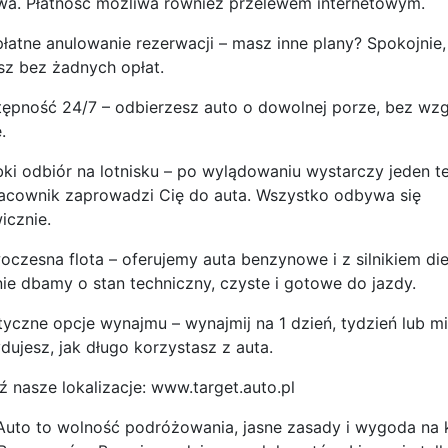
a. Płatność możliwa również przelewem internetowym.
atne anulowanie rezerwacji – masz inne plany? Spokojnie,
z bez żadnych opłat.
pność 24/7 – odbierzesz auto o dowolnej porze, bez wzg
.
i odbiór na lotnisku – po wylądowaniu wystarczy jeden te
acownik zaprowadzi Cię do auta. Wszystko odbywa się
icznie.
zesna flota – oferujemy auta benzynowe i z silnikiem die
nie dbamy o stan techniczny, czyste i gotowe do jazdy.
yczne opcje wynajmu – wynajmij na 1 dzień, tydzień lub mi
dujesz, jak długo korzystasz z auta.
 nasze lokalizacje: www.target.auto.pl
Auto to wolność podróżowania, jasne zasady i wygoda na