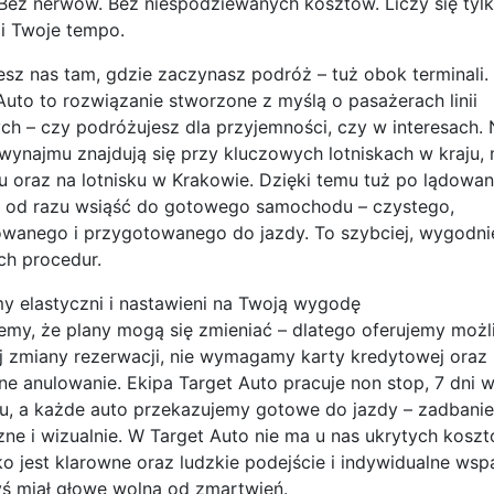
 Bez nerwów. Bez niespodziewanych kosztów. Liczy się tyl
i Twoje tempo.
esz nas tam, gdzie zaczynasz podróż – tuż obok terminali.
Auto to rozwiązanie stworzone z myślą o pasażerach linii
ych – czy podróżujesz dla przyjemności, czy w interesach.
wynajmu znajdują się przy kluczowych lotniskach w kraju, 
 oraz na lotnisku w Krakowie. Dzięki temu tuż po lądowan
 od razu wsiąść do gotowego samochodu – czystego,
wanego i przygotowanego do jazdy. To szybciej, wygodnie
h procedur.
y elastyczni i nastawieni na Twoją wygodę
my, że plany mogą się zmieniać – dlatego oferujemy moż
j zmiany rezerwacji, nie wymagamy karty kredytowej oraz
ne anulowanie. Ekipa Target Auto pracuje non stop, 7 dni 
u, a każde auto przekazujemy gotowe do jazdy – zadbanie
zne i wizualnie. W Target Auto nie ma u nas ukrytych kosz
o jest klarowne oraz ludzkie podejście i indywidualne wspa
yś miał głowę wolną od zmartwień.