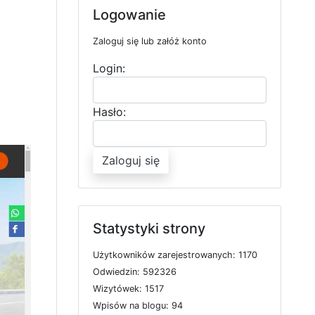
Logowanie
Zaloguj się lub załóż konto
Login:
Hasło:
Zaloguj się
Statystyki strony
U
ż
y
t
k
o
w
n
i
k
ó
w
z
a
r
e
j
e
s
t
r
o
w
a
n
y
c
h: 1170
O
d
w
i
e
d
z
i
n: 592326
W
i
z
y
t
ó
w
e
k: 1517
W
p
i
s
ó
w
n
a
b
l
o
g
u: 94