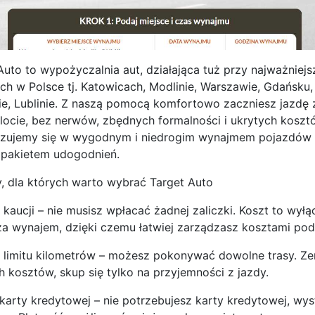
Auto to wypożyczalnia aut, działająca tuż przy najważniej
ach w Polsce tj. Katowicach, Modlinie, Warszawie, Gdańsku,
e, Lublinie. Z naszą pomocą komfortowo zaczniesz jazdę 
locie, bez nerwów, zbędnych formalności i ukrytych koszt
izujemy się w wygodnym i niedrogim wynajmem pojazdów
pakietem udogodnień.
 dla których warto wybrać Target Auto
kaucji – nie musisz wpłacać żadnej zaliczki. Koszt to wyłą
za wynajem, dzięki czemu łatwiej zarządzasz kosztami pod
limitu kilometrów – możesz pokonywać dowolne trasy. Ze
h kosztów, skup się tylko na przyjemności z jazdy.
arty kredytowej – nie potrzebujesz karty kredytowej, wys