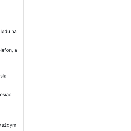
lędu na
lefon, a
sla,
esiąc.
 każdym