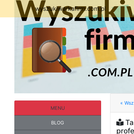
wyszukiwarkafirm.com.pl
« Wsz
MENU
Ta
BLOG
prof