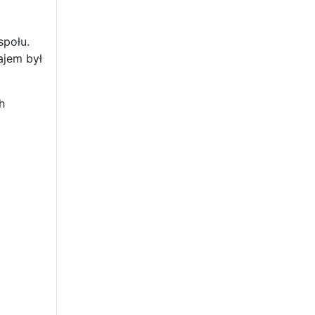
połu.
ajem był
h