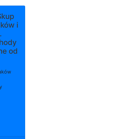
Skup
aków i
.
hody
ne od
raków
y