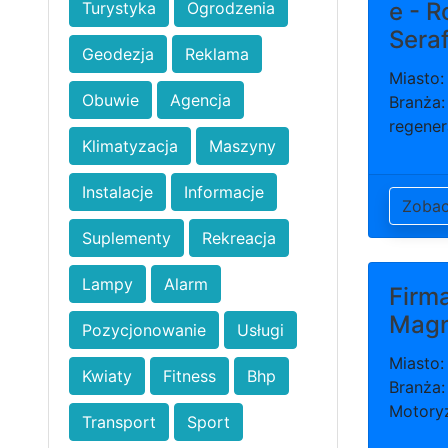
e - R
Turystyka
Ogrodzenia
Seraf
Geodezja
Reklama
Miasto:
Obuwie
Agencja
Branża:
regener
Klimatyzacja
Maszyny
Instalacje
Informacje
Zoba
Suplementy
Rekreacja
Lampy
Alarm
Firm
Mag
Pozycjonowanie
Usługi
Miasto:
Kwiaty
Fitness
Bhp
Branża:
Motory
Transport
Sport