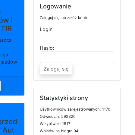
Logowanie
i
Zaloguj się lub załóż konto
ów i
 TIR
Login:
uszcz
Hasło:
acja
ojazdów
Zaloguj się
Statystyki strony
U
ż
y
t
k
o
w
n
i
k
ó
w
z
a
r
e
j
e
s
t
r
o
w
a
n
y
c
h: 1170
O
d
w
i
e
d
z
i
n: 592326
przed
W
i
z
y
t
ó
w
e
k: 1517
p Aut
W
p
i
s
ó
w
n
a
b
l
o
g
u: 94