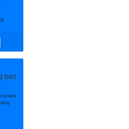
ja
g bez
arszawa
asing