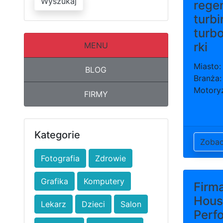
Wyszukaj
rege
turbin
turb
rki
MENU
Miasto:
BLOG
Branża:
Motory
FIRMY
Kategorie
Zoba
Fotografia
Zdrowie
Grafika
Komputery
Firm
Hous
Lekarz
Dzieci
Salon
Perf