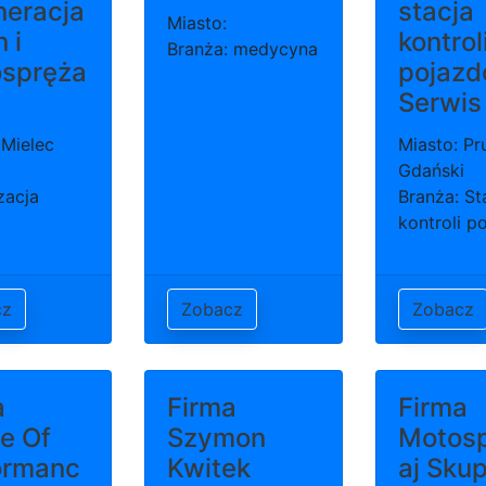
neracja
stacja
Miasto:
 i
kontrol
Branża: medycyna
ospręża
pojazd
Serwis
 Mielec
Miasto: Pr
Gdański
zacja
Branża: St
kontroli p
cz
Zobacz
Zobacz
a
Firma
Firma
e Of
Szymon
Motos
ormanc
Kwitek
aj Sku