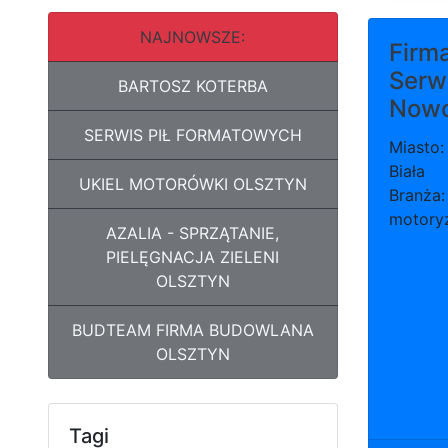
NAJNOWSZE:
Firm
Serw
BARTOSZ KOTERBA
Now
SERWIS PIŁ FORMATOWYCH
Miasto:
Biała
UKIEL MOTORÓWKI OLSZTYN
Branża:
motory
AZALIA - SPRZĄTANIE,
PIELĘGNACJA ZIELENI
OLSZTYN
BUDTEAM FIRMA BUDOWLANA
OLSZTYN
Tagi