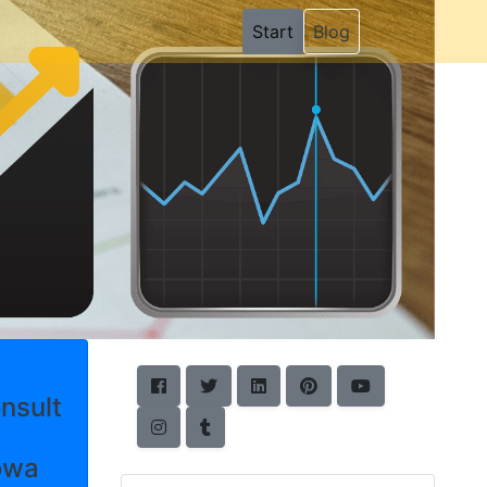
(current)
Start
Blog
nsult
owa