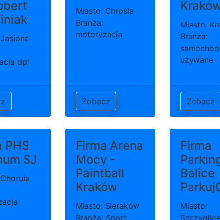
obert
Krakó
Miasto: Chrośla
iniak
Branża:
Miasto: K
motoryzacja
Branża:
 Jasiona
samochod
używane
acja dpf
cz
Zobacz
Zobacz
a PHS
Firma Arena
Firma
num SJ
Mocy -
Parkin
Paintball
Balice
 Chorula
Kraków
Parkuj
zacja
Miasto: Sieraków
Miasto:
Branża: Sport,
Szczyglice