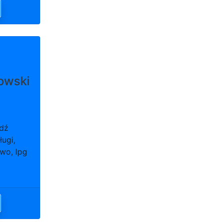
owski
ódź
ługi,
wo, lpg