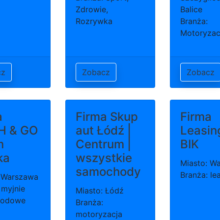
Zdrowie,
Balice
Rozrywka
Branża:
Motoryzac
cz
Zobacz
Zobacz
a
Firma Skup
Firma
H & GO
aut Łódź |
Leasin
m
Centrum |
BIK
ka
wszystkie
Miasto: W
samochody
Branża: le
: Warszawa
 myjnie
Miasto: Łódź
hodowe
Branża:
motoryzacja