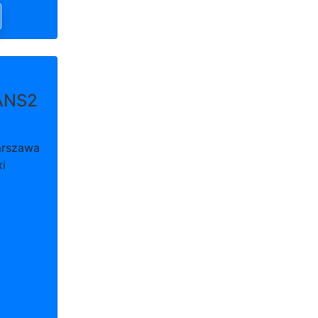
ANS2
arszawa
xi