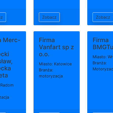
cz
Zobacz
Zobacz
a Merc-
Firma
Firma
Vanfart sp z
BMGTu
cki
o.o.
Miasto: W
sław,
Branża:
Miasto: Katowice
ecka
Motoryzac
Branża:
eta
motoryzacja
: Radom
zacja