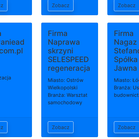
cz
Zobacz
Zobacz
a
Firma
Firma
aniead
Naprawa
Nagaz
.com.pl
skrzyni
Stefan
SELESPEED
Spółka
regeneracja
Jawna
zacja
Miasto: Ostrów
Miasto: Ł
Wielkopolski
Branża: Us
Branża: Warsztat
budownict
samochodowy
cz
Zobacz
Zobacz