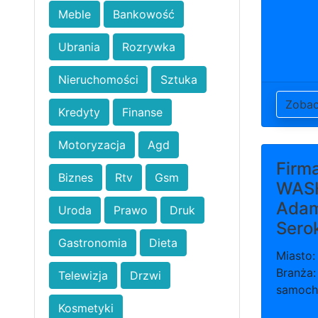
Meble
Bankowość
Ubrania
Rozrywka
Nieruchomości
Sztuka
Zoba
Kredyty
Finanse
Motoryzacja
Agd
Firm
Biznes
Rtv
Gsm
WAS
Ada
Uroda
Prawo
Druk
Sero
Gastronomia
Dieta
Miasto
Branża:
Telewizja
Drzwi
samoc
Kosmetyki