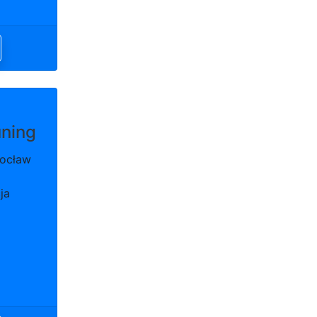
ning
rocław
ja