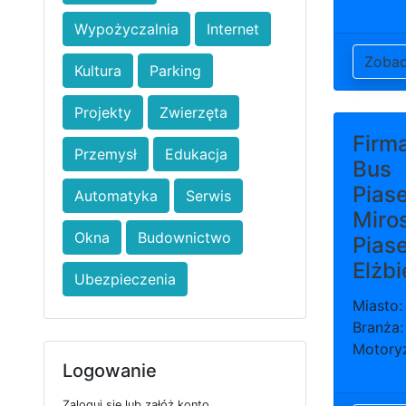
Wypożyczalnia
Internet
Zoba
Kultura
Parking
Projekty
Zwierzęta
Firm
Przemysł
Edukacja
Bus
Piase
Automatyka
Serwis
Miro
Okna
Budownictwo
Pias
Elżbi
Ubezpieczenia
Miasto
Branża:
Motory
Logowanie
Zaloguj się lub załóż konto