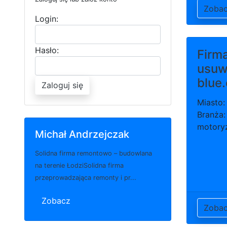
Zoba
Login:
Hasło:
Firm
usuw
blue
Zaloguj się
Miasto:
Branża:
motory
Michał Andrzejczak
Solidna firma remontowo – budowlana
na terenie ŁodziSolidna firma
przeprowadzająca remonty i pr...
Zobacz
Zoba