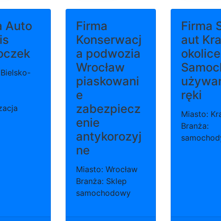
a Auto
Firma
Firma 
is
Konserwacj
aut Kr
oczek
a podwozia
okolice
Wrocław
Samoc
 Bielsko-
piaskowani
używa
e
ręki
zabezpiecz
zacja
Miasto: K
enie
Branża:
antykorozyj
samochod
ne
Miasto: Wrocław
Branża: Sklep
samochodowy