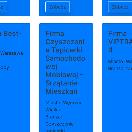
cz
Zobacz
Zobacz
a Best-
Firma
Firma
Czyszczeni
VIPTR
e Tapicerki
4
: Warszawa
Samochodo
Miasto: W
wej
hody
Branża: ta
Meblowej -
Srzątanie
Mieszkań
Miasto: Węgrzce
Wielkie
Branża:
Czyszczenie
tapicerki