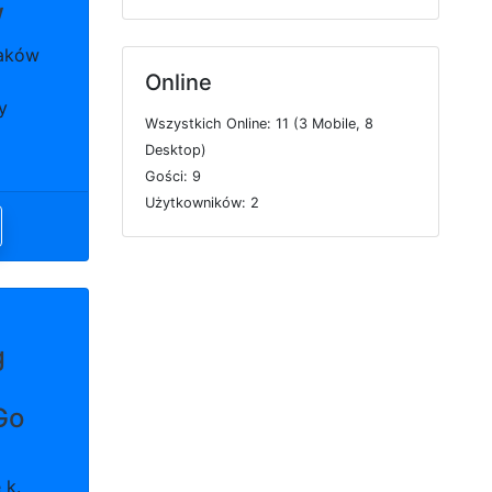
w
raków
Online
y
W
s
z
y
s
t
k
i
c
h
O
n
l
i
n
e: 11 (3
M
o
b
i
l
e, 8
D
e
s
k
t
o
p)
G
o
ś
c
i: 9
U
ż
y
t
k
o
w
n
i
k
ó
w: 2
g
Go
 k.