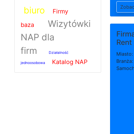
Zoba
biuro
Firmy
Wizytówki
baza
Firm
NAP dla
Rent
firm
Działalność
Miasto
Branża:
Katalog NAP
jednoosobowa
Samoc