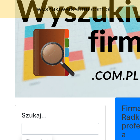
wyszukiwarkafirm.com.pl
Firm
Szukaj...
Radk
profe
a