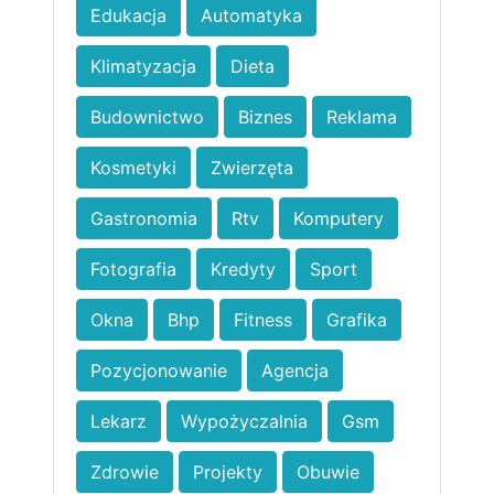
Edukacja
Automatyka
Klimatyzacja
Dieta
Budownictwo
Biznes
Reklama
Kosmetyki
Zwierzęta
Gastronomia
Rtv
Komputery
Fotografia
Kredyty
Sport
Okna
Bhp
Fitness
Grafika
Pozycjonowanie
Agencja
Lekarz
Wypożyczalnia
Gsm
Zdrowie
Projekty
Obuwie