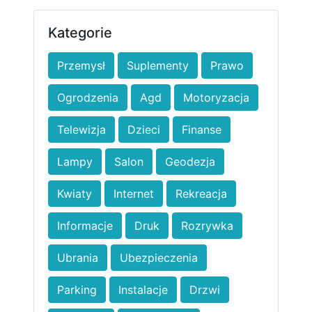
Kategorie
Przemysł
Suplementy
Prawo
Ogrodzenia
Agd
Motoryzacja
Telewizja
Dzieci
Finanse
Lampy
Salon
Geodezja
Kwiaty
Internet
Rekreacja
Informacje
Druk
Rozrywka
Ubrania
Ubezpieczenia
Parking
Instalacje
Drzwi