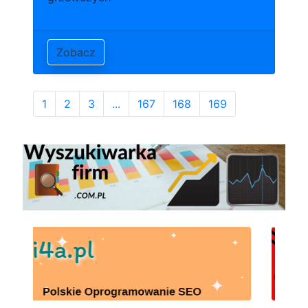
Zobacz
1
2
3
...
167
168
169