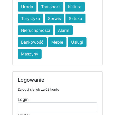
Uroda
Transport
Kultura
Turystyka
Serwis
Sztuka
Nieruchomości
Alarm
Bankowość
Meble
Usługi
Maszyny
Logowanie
Zaloguj się lub załóż konto
Login: