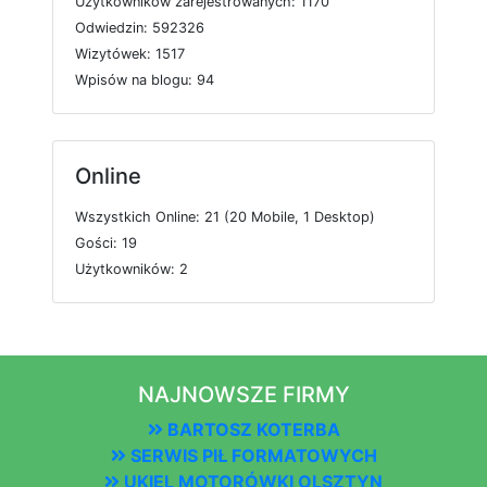
U
ż
y
t
k
o
w
n
i
k
ó
w
z
a
r
e
j
e
s
t
r
o
w
a
n
y
c
h: 1170
O
d
w
i
e
d
z
i
n: 592326
W
i
z
y
t
ó
w
e
k: 1517
W
p
i
s
ó
w
n
a
b
l
o
g
u: 94
Online
W
s
z
y
s
t
k
i
c
h
O
n
l
i
n
e: 21 (20
M
o
b
i
l
e, 1
D
e
s
k
t
o
p)
G
o
ś
c
i: 19
U
ż
y
t
k
o
w
n
i
k
ó
w: 2
NAJNOWSZE FIRMY
BARTOSZ KOTERBA
SERWIS PIŁ FORMATOWYCH
UKIEL MOTORÓWKI OLSZTYN