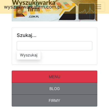
wyszukiwarkafirm.com.pl
Szukaj...
Wyszukaj
MENU
BLOG
FIRMY