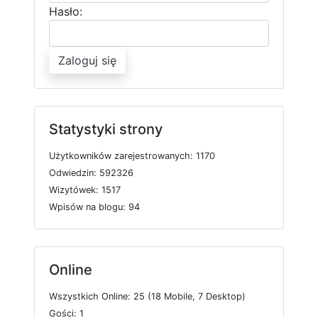
Hasło:
Zaloguj się
Statystyki strony
U
ż
y
t
k
o
w
n
i
k
ó
w
z
a
r
e
j
e
s
t
r
o
w
a
n
y
c
h: 1170
O
d
w
i
e
d
z
i
n: 592326
W
i
z
y
t
ó
w
e
k: 1517
W
p
i
s
ó
w
n
a
b
l
o
g
u: 94
Online
W
s
z
y
s
t
k
i
c
h
O
n
l
i
n
e: 25 (18
M
o
b
i
l
e, 7
D
e
s
k
t
o
p)
G
o
ś
c
i: 1