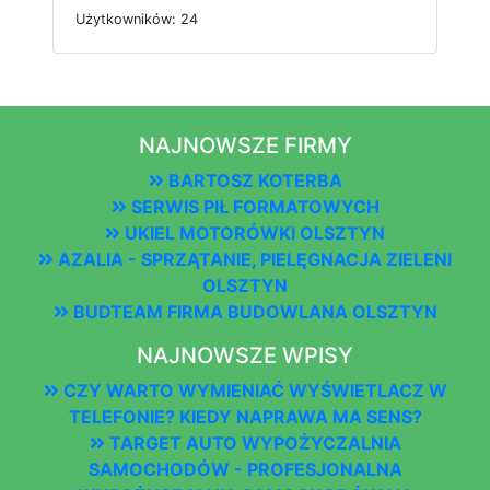
U
ż
y
t
k
o
w
n
i
k
ó
w: 24
NAJNOWSZE FIRMY
BARTOSZ KOTERBA
SERWIS PIŁ FORMATOWYCH
UKIEL MOTORÓWKI OLSZTYN
AZALIA - SPRZĄTANIE, PIELĘGNACJA ZIELENI
OLSZTYN
BUDTEAM FIRMA BUDOWLANA OLSZTYN
NAJNOWSZE WPISY
CZY WARTO WYMIENIAĆ WYŚWIETLACZ W
TELEFONIE? KIEDY NAPRAWA MA SENS?
TARGET AUTO WYPOŻYCZALNIA
SAMOCHODÓW - PROFESJONALNA