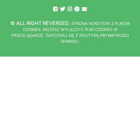
© ALL RIGHT REVERSED.
STRONA
K
O
R
Z
Y
S
T
A Z PLIKÓW
COOKIES.
M
O
Ż
E
S
Z
W
Y
Ł
Ą
C
Z
Y
Ć
P
L
I
K
I
C
O
O
K
I
E
S W
PRZEGLĄDARCE.
Z
A
P
O
Z
N
A
J
S
I
Ę
Z POLITYKĄ PRYWATNOŚCI
S
E
R
W
I
S
U.