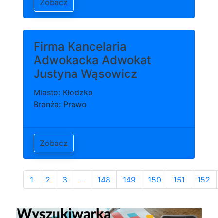
Zobacz
Firma Kancelaria
Adwokacka Adwokat
Justyna Wąsowicz
Miasto: Kłodzko
Branża: Prawo
Zobacz
1
2
3
...
148
149
150
151
152