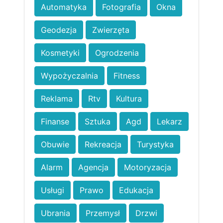
Automatyka
Fotografia
Okna
Geodezja
Zwierzęta
Kosmetyki
Ogrodzenia
Wypożyczalnia
Fitness
Reklama
Rtv
Kultura
Finanse
Sztuka
Agd
Lekarz
Obuwie
Rekreacja
Turystyka
Alarm
Agencja
Motoryzacja
Usługi
Prawo
Edukacja
Ubrania
Przemysł
Drzwi