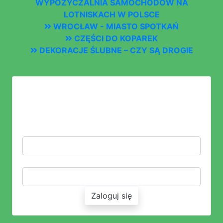
WYPOŻYCZALNIA SAMOCHODÓW NA
LOTNISKACH W POLSCE
WROCŁAW - MIASTO SPOTKAŃ
CZĘŚCI DO KOPAREK
DEKORACJE ŚLUBNE – CZY SĄ DROGIE
LOGOWANIE
ZALOGUJ SIĘ LUB ZAŁÓŻ KONTO
LOGIN:
HASŁO:
Zaloguj się