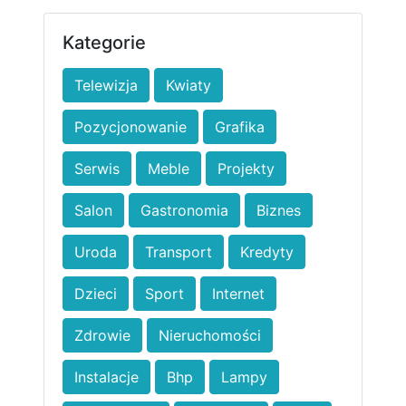
Kategorie
Telewizja
Kwiaty
Pozycjonowanie
Grafika
Serwis
Meble
Projekty
Salon
Gastronomia
Biznes
Uroda
Transport
Kredyty
Dzieci
Sport
Internet
Zdrowie
Nieruchomości
Instalacje
Bhp
Lampy