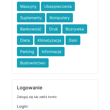
Maszyny
Ubezpieczenia
Suplementy
Komputery
Bankowość
Druk
Rozrywka
Dieta
Klimatyzacja
Gsm
Parking
Informacje
Budownictwo
Logowanie
Zaloguj się lub załóż konto
Login: