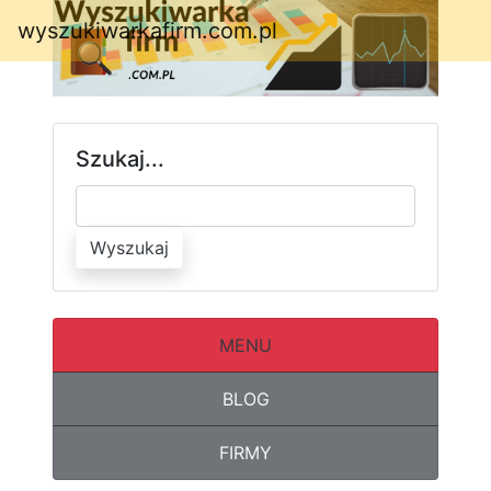
wyszukiwarkafirm.com.pl
Szukaj...
Wyszukaj
MENU
BLOG
FIRMY