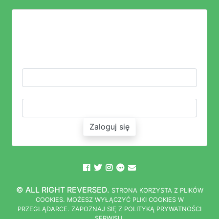
LOGOWANIE
ZALOGUJ SIĘ LUB ZAŁÓŻ KONTO
LOGIN:
HASŁO:
Zaloguj się
© ALL RIGHT REVERSED.
STRONA
K
O
R
Z
Y
S
T
A Z PLIKÓW
COOKIES.
M
O
Ż
E
S
Z
W
Y
Ł
Ą
C
Z
Y
Ć
P
L
I
K
I
C
O
O
K
I
E
S W
PRZEGLĄDARCE.
Z
A
P
O
Z
N
A
J
S
I
Ę
Z POLITYKĄ PRYWATNOŚCI
S
E
R
W
I
S
U.