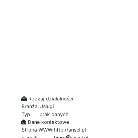
Rodzaj działalności
Branża:
Usługi
Typ:
brak danych
Dane kontaktowe
Strona WWW:
http://ansel.pl
e-mail:
e
b
i
1
u
r
o
e
a
n
s
e
l
.
p
l