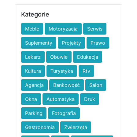
Kategorie
Meble
Motoryzacja
Serwis
Suplementy
Projekty
Prawo
Lekarz
Obuwie
Edukacja
Kultura
Turystyka
Rtv
Agencja
Bankowość
Salon
Okna
Automatyka
Druk
Parking
Fotografia
Gastronomia
Zwierzęta