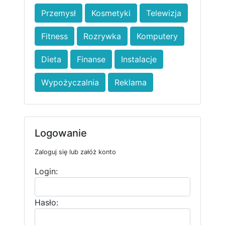
Przemysł
Kosmetyki
Telewizja
Fitness
Rozrywka
Komputery
Dieta
Finanse
Instalacje
Wypożyczalnia
Reklama
Logowanie
Zaloguj się lub załóż konto
Login:
Hasło: