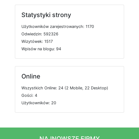
Statystyki strony
U
ż
y
t
k
o
w
n
i
k
ó
w
z
a
r
e
j
e
s
t
r
o
w
a
n
y
c
h: 1170
O
d
w
i
e
d
z
i
n: 592326
W
i
z
y
t
ó
w
e
k: 1517
W
p
i
s
ó
w
n
a
b
l
o
g
u: 94
Online
W
s
z
y
s
t
k
i
c
h
O
n
l
i
n
e: 24 (2
M
o
b
i
l
e, 22
D
e
s
k
t
o
p)
G
o
ś
c
i: 4
U
ż
y
t
k
o
w
n
i
k
ó
w: 20
NAJNOWSZE FIRMY