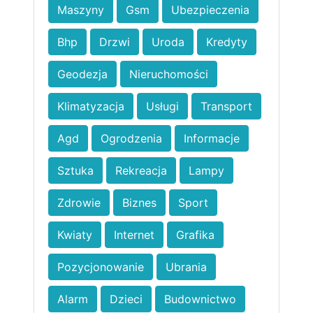
Maszyny
Gsm
Ubezpieczenia
Bhp
Drzwi
Uroda
Kredyty
Geodezja
Nieruchomości
Klimatyzacja
Usługi
Transport
Agd
Ogrodzenia
Informacje
Sztuka
Rekreacja
Lampy
Zdrowie
Biznes
Sport
Kwiaty
Internet
Grafika
Pozycjonowanie
Ubrania
Alarm
Dzieci
Budownictwo