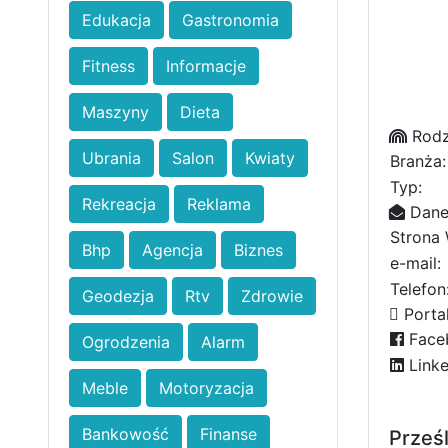
Edukacja
Gastronomia
Fitness
Informacje
Maszyny
Dieta
Rodza
Ubrania
Salon
Kwiaty
Branża:
Typ:
Rekreacja
Reklama
Dane
Strona
Bhp
Agencja
Biznes
e-mail:
Telefon
Geodezja
Rtv
Zdrowie
Porta
Face
Ogrodzenia
Alarm
Linke
Meble
Motoryzacja
Bankowość
Finanse
Prześl