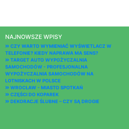
NAJNOWSZE WPISY
CZY WARTO WYMIENIAĆ WYŚWIETLACZ W
TELEFONIE? KIEDY NAPRAWA MA SENS?
TARGET AUTO WYPOŻYCZALNIA
SAMOCHODÓW - PROFESJONALNA
WYPOŻYCZALNIA SAMOCHODÓW NA
LOTNISKACH W POLSCE
WROCŁAW - MIASTO SPOTKAŃ
CZĘŚCI DO KOPAREK
DEKORACJE ŚLUBNE – CZY SĄ DROGIE