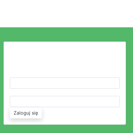
LOGOWANIE
ZALOGUJ SIĘ LUB ZAŁÓŻ KONTO
LOGIN:
HASŁO:
Zaloguj się