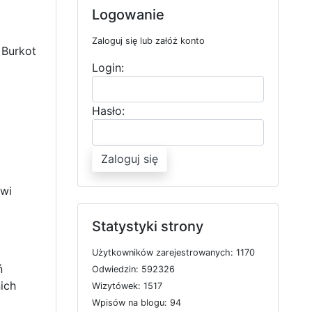
Logowanie
Zaloguj się lub załóż konto
 Burkot
Login:
Hasło:
Zaloguj się
awi
Statystyki strony
U
ż
y
t
k
o
w
n
i
k
ó
w
z
a
r
e
j
e
s
t
r
o
w
a
n
y
c
h: 1170
ń
O
d
w
i
e
d
z
i
n: 592326
ich
W
i
z
y
t
ó
w
e
k: 1517
W
p
i
s
ó
w
n
a
b
l
o
g
u: 94