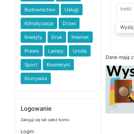
Budownictwo
Usługi
Klimatyzacja
Drzwi
Wyślij
Kredyty
Druk
Internet
Prawo
Lampy
Uroda
D
a
n
e
m
a
j
ą
c
Sport
Kosmetyki
Rozrywka
Logowanie
Zaloguj się lub załóż konto
Login: