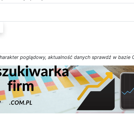
h
a
r
a
k
t
e
r poglądowy,
a
k
t
u
a
l
n
o
ś
ć
d
a
n
y
c
h
s
p
r
a
w
d
ź w bazie 