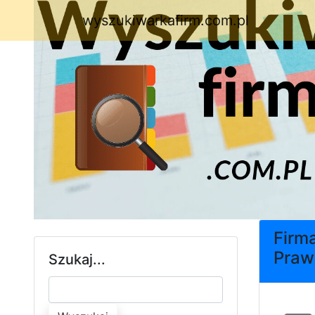
wyszukiwarkafirm.com.pl
Firm
Praw
Szukaj...