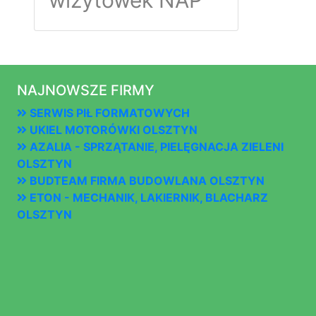
wizytówek NAP
NAJNOWSZE FIRMY
SERWIS PIŁ FORMATOWYCH
UKIEL MOTORÓWKI OLSZTYN
AZALIA - SPRZĄTANIE, PIELĘGNACJA ZIELENI
OLSZTYN
BUDTEAM FIRMA BUDOWLANA OLSZTYN
ETON - MECHANIK, LAKIERNIK, BLACHARZ
OLSZTYN