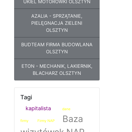
UKIEL MOTORÓWKI OLSZTYN
AZALIA - SPRZĄTANIE,
PIELĘGNACJA ZIELENI
OLSZTYN
BUDTEAM FIRMA BUDOWLANA
OLSZTYN
ETON - MECHANIK, LAKIERNIK,
BLACHARZ OLSZTYN
Tagi
kapitalista
dane
Baza
firmy
Firmy NAP