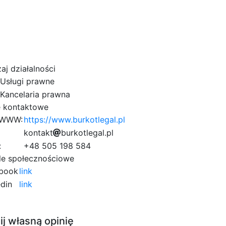
j działalności
Usługi prawne
Kancelaria prawna
 kontaktowe
 WWW:
https://www.burkotlegal.pl
k
8
o
n
t
a
k
t
b
u
r
k
o
t
l
e
1
g
8
a
l
.
p
l
d
8
3
:
+48 505 198 584
9
8
le społecznościowe
book
link
din
link
ij własną opinię