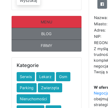
Wyszukaj
Nazwa:
MENU
Miasto:
Adres:
BLOG
NIP:
REGON
FIRMY
Z myślą
trudnoś
komplek
Kategorie
negocja
Twoją s
Serwis
Lekarz
Gsm
W oferc
Parking
Zwierzęta
Negocja
Nieruchomości
obejmuj
strateg