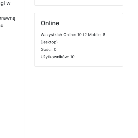
ugi w
prawną
Online
nu
W
s
z
y
s
t
k
i
c
h
O
n
l
i
n
e: 10 (2
M
o
b
i
l
e, 8
D
e
s
k
t
o
p)
G
o
ś
c
i: 0
U
ż
y
t
k
o
w
n
i
k
ó
w: 10