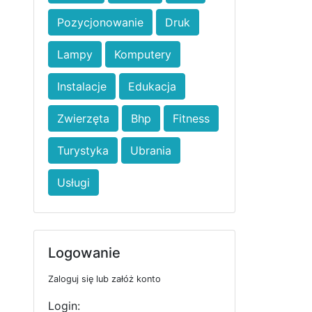
Pozycjonowanie
Druk
Lampy
Komputery
Instalacje
Edukacja
Zwierzęta
Bhp
Fitness
Turystyka
Ubrania
Usługi
Logowanie
Zaloguj się lub załóż konto
Login: