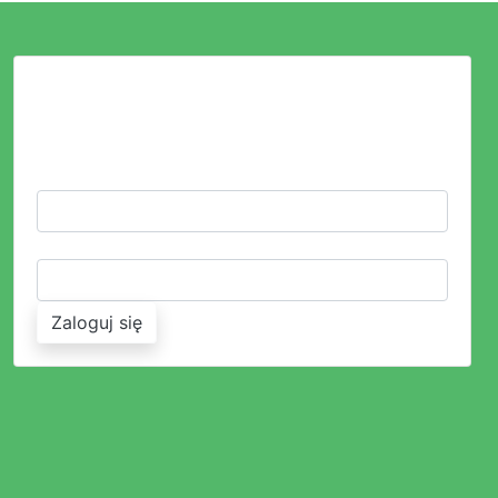
LOGOWANIE
ZALOGUJ SIĘ LUB ZAŁÓŻ KONTO
LOGIN:
HASŁO:
Zaloguj się