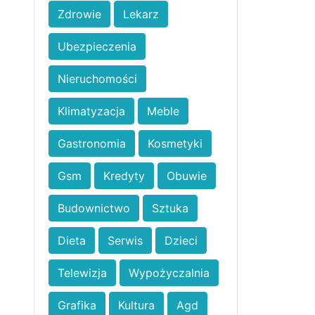
Zdrowie
Lekarz
Ubezpieczenia
Nieruchomości
Klimatyzacja
Meble
Gastronomia
Kosmetyki
Gsm
Kredyty
Obuwie
Budownictwo
Sztuka
Dieta
Serwis
Dzieci
Telewizja
Wypożyczalnia
Grafika
Kultura
Agd