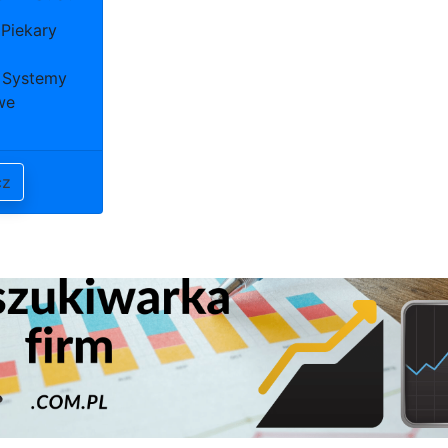
 Piekary
 Systemy
we
cz