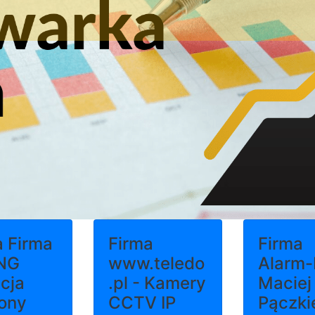
a Firma
Firma
Firma
NG
www.teledo
Alarm-
cja
.pl - Kamery
Maciej
ony
CCTV IP
Pączki