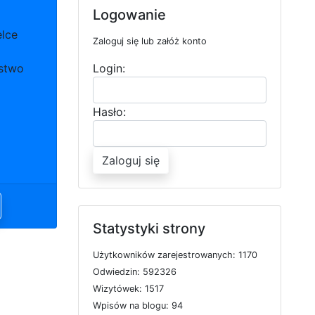
Logowanie
elce
Zaloguj się lub załóż konto
stwo
Login:
Hasło:
Zaloguj się
Statystyki strony
U
ż
y
t
k
o
w
n
i
k
ó
w
z
a
r
e
j
e
s
t
r
o
w
a
n
y
c
h: 1170
O
d
w
i
e
d
z
i
n: 592326
W
i
z
y
t
ó
w
e
k: 1517
W
p
i
s
ó
w
n
a
b
l
o
g
u: 94