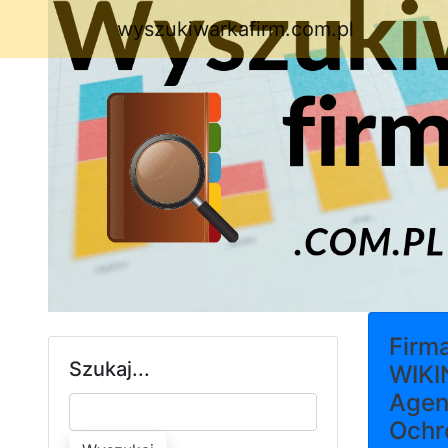
wyszukiwarkafirm.com.pl
Firm
Szukaj...
WIKI
Agen
Ochr