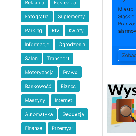
Reklama
Rekreacja
Miasto:
Fotografia
Suplementy
Śląskie
Branża:
Parking
Rtv
Kwiaty
alarmo
Informacje
Ogrodzenia
Zoba
Salon
Transport
Motoryzacja
Prawo
Bankowość
Biznes
Maszyny
Internet
Automatyka
Geodezja
Finanse
Przemysł