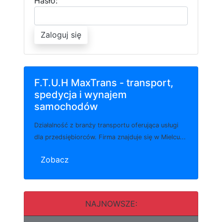
Hasło:
Zaloguj się
F.T.U.H MaxTrans - transport,
spedycja i wynajem
samochodów
Działalność z branży transportu oferująca usługi
dla przedsiębiorców. Firma znajduje się w Mielcu...
Zobacz
NAJNOWSZE: