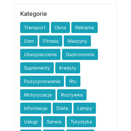
Kategorie
Transport
Okna
Reklama
Gsm
Fitness
Maszyny
Ubezpieczenia
Gastronomia
Suplementy
Kredyty
Pozycjonowanie
Rtv
Motoryzacja
Rozrywka
Informacje
Dieta
Lampy
Usługi
Serwis
Turystyka