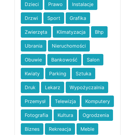
Dzieci
Prawo
Instalacje
Drzwi
Sport
Grafika
Zwierzęta
Klimatyzacja
Bhp
Ubrania
Nieruchomości
Obuwie
Bankowość
Salon
Kwiaty
Parking
Sztuka
Druk
Lekarz
Wypożyczalnia
Przemysł
Telewizja
Komputery
Fotografia
Kultura
Ogrodzenia
Biznes
Rekreacja
Meble