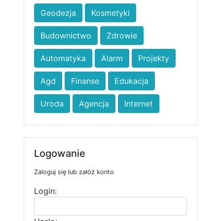
Geodezja
Kosmetyki
Budownictwo
Zdrowie
Automatyka
Alarm
Projekty
Agd
Finanse
Edukacja
Uroda
Agencja
Internet
Logowanie
Zaloguj się lub załóż konto
Login: