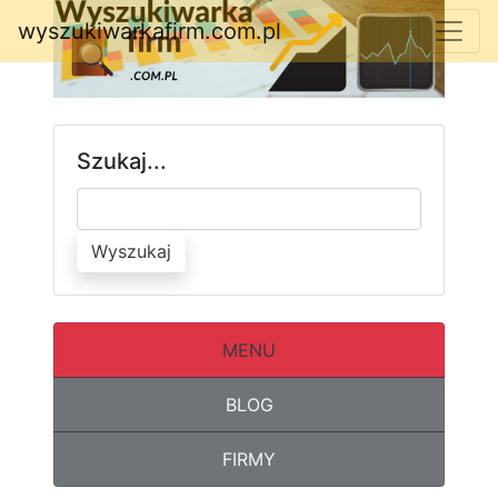
wyszukiwarkafirm.com.pl
Szukaj...
Wyszukaj
MENU
BLOG
FIRMY