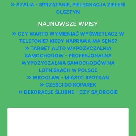
AZALIA - SPRZĄTANIE, PIELĘGNACJA ZIELENI
OLSZTYN
NAJNOWSZE WPISY
CZY WARTO WYMIENIAĆ WYŚWIETLACZ W
TELEFONIE? KIEDY NAPRAWA MA SENS?
TARGET AUTO WYPOŻYCZALNIA
SAMOCHODÓW - PROFESJONALNA
WYPOŻYCZALNIA SAMOCHODÓW NA
LOTNISKACH W POLSCE
WROCŁAW - MIASTO SPOTKAŃ
CZĘŚCI DO KOPAREK
DEKORACJE ŚLUBNE – CZY SĄ DROGIE
LOGOWANIE
ZALOGUJ SIĘ LUB ZAŁÓŻ KONTO