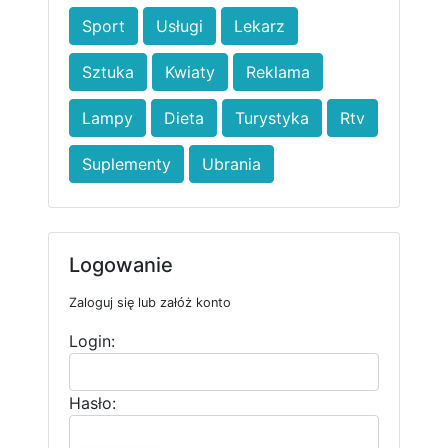
Sport
Usługi
Lekarz
Sztuka
Kwiaty
Reklama
Lampy
Dieta
Turystyka
Rtv
Suplementy
Ubrania
Logowanie
Zaloguj się lub załóż konto
Login:
Hasło: