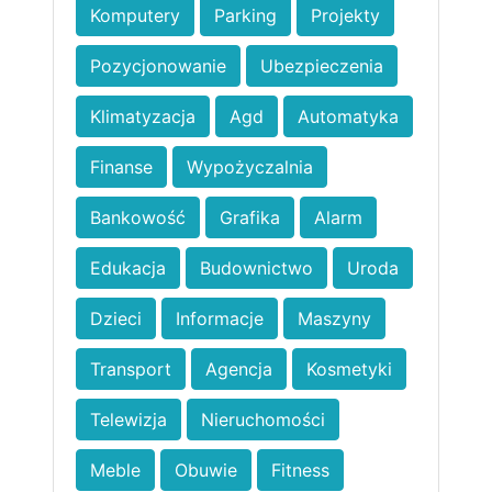
Komputery
Parking
Projekty
Pozycjonowanie
Ubezpieczenia
Klimatyzacja
Agd
Automatyka
Finanse
Wypożyczalnia
Bankowość
Grafika
Alarm
Edukacja
Budownictwo
Uroda
Dzieci
Informacje
Maszyny
Transport
Agencja
Kosmetyki
Telewizja
Nieruchomości
Meble
Obuwie
Fitness