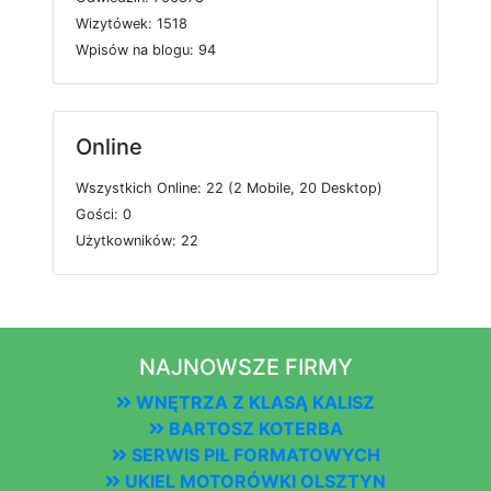
W
i
z
y
t
ó
w
e
k: 1518
W
p
i
s
ó
w
n
a
b
l
o
g
u: 94
Online
W
s
z
y
s
t
k
i
c
h
O
n
l
i
n
e: 22 (2
M
o
b
i
l
e, 20
D
e
s
k
t
o
p)
G
o
ś
c
i: 0
U
ż
y
t
k
o
w
n
i
k
ó
w: 22
NAJNOWSZE FIRMY
WNĘTRZA Z KLASĄ KALISZ
BARTOSZ KOTERBA
SERWIS PIŁ FORMATOWYCH
UKIEL MOTORÓWKI OLSZTYN