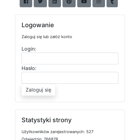
Logowanie
Zaloguj się lub załóż konto
Login:
Hasło:
Zaloguj się
Statystyki strony
U
ż
y
t
k
o
w
n
i
k
ó
w
z
a
r
e
j
e
s
t
r
o
w
a
n
y
c
h: 527
O
d
w
i
e
d
z
i
n: 766878