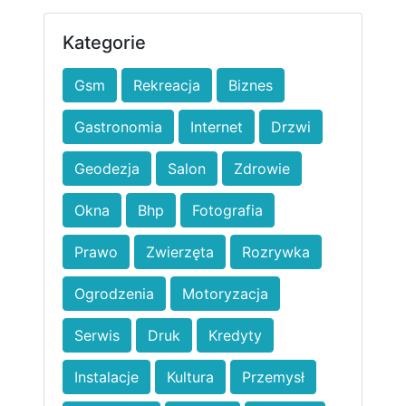
Kategorie
Gsm
Rekreacja
Biznes
Gastronomia
Internet
Drzwi
Geodezja
Salon
Zdrowie
Okna
Bhp
Fotografia
Prawo
Zwierzęta
Rozrywka
Ogrodzenia
Motoryzacja
Serwis
Druk
Kredyty
Instalacje
Kultura
Przemysł