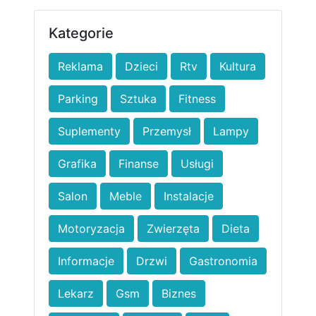
Kategorie
Reklama
Dzieci
Rtv
Kultura
Parking
Sztuka
Fitness
Suplementy
Przemysł
Lampy
Grafika
Finanse
Usługi
Salon
Meble
Instalacje
Motoryzacja
Zwierzęta
Dieta
Informacje
Drzwi
Gastronomia
Lekarz
Gsm
Biznes