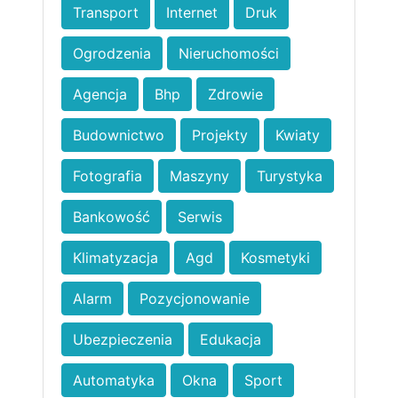
Transport
Internet
Druk
Ogrodzenia
Nieruchomości
Agencja
Bhp
Zdrowie
Budownictwo
Projekty
Kwiaty
Fotografia
Maszyny
Turystyka
Bankowość
Serwis
Klimatyzacja
Agd
Kosmetyki
Alarm
Pozycjonowanie
Ubezpieczenia
Edukacja
Automatyka
Okna
Sport