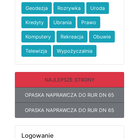
Geodezja
Rozrywka
Uroda
Kredyty
Ubrania
Prawo
Komputery
Rekreacja
Obuwie
Telewizja
Wypożyczalnia
NAJLEPSZE STRONY
OPASKA NAPRAWCZA DO RUR DN 65
OPASKA NAPRAWCZA DO RUR DN 65
Logowanie