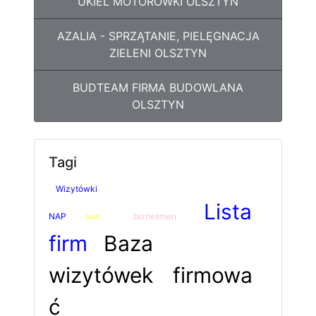
UKIEL MOTORÓWKI OLSZTYN
AZALIA - SPRZĄTANIE, PIELĘGNACJA
ZIELENI OLSZTYN
BUDTEAM FIRMA BUDOWLANA
OLSZTYN
Tagi
Wizytówki
Lista
NAP
biznesmen
NAP
firm
Baza
wizytówek
firmowa
ć