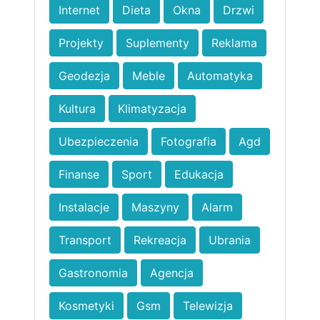
Internet
Dieta
Okna
Drzwi
Projekty
Suplementy
Reklama
Geodezja
Meble
Automatyka
Kultura
Klimatyzacja
Ubezpieczenia
Fotografia
Agd
Finanse
Sport
Edukacja
Instalacje
Maszyny
Alarm
Transport
Rekreacja
Ubrania
Gastronomia
Agencja
Kosmetyki
Gsm
Telewizja