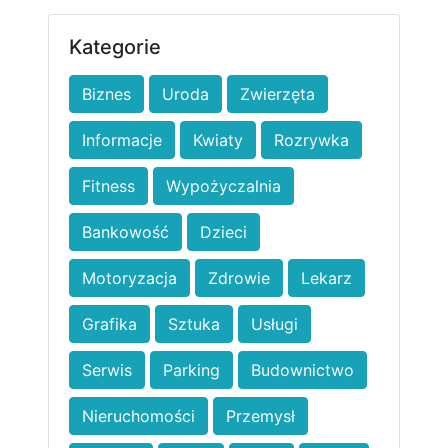
Kategorie
Biznes
Uroda
Zwierzęta
Informacje
Kwiaty
Rozrywka
Fitness
Wypożyczalnia
Bankowość
Dzieci
Motoryzacja
Zdrowie
Lekarz
Grafika
Sztuka
Usługi
Serwis
Parking
Budownictwo
Nieruchomości
Przemysł