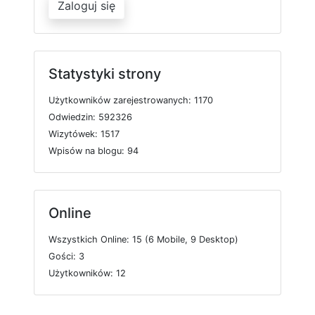
Zaloguj się
Statystyki strony
U
ż
y
t
k
o
w
n
i
k
ó
w
z
a
r
e
j
e
s
t
r
o
w
a
n
y
c
h: 1170
O
d
w
i
e
d
z
i
n: 592326
W
i
z
y
t
ó
w
e
k: 1517
W
p
i
s
ó
w
n
a
b
l
o
g
u: 94
Online
W
s
z
y
s
t
k
i
c
h
O
n
l
i
n
e: 15 (6
M
o
b
i
l
e, 9
D
e
s
k
t
o
p)
G
o
ś
c
i: 3
U
ż
y
t
k
o
w
n
i
k
ó
w: 12