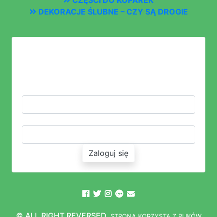
DEKORACJE ŚLUBNE – CZY SĄ DROGIE
LOGOWANIE
ZALOGUJ SIĘ LUB ZAŁÓŻ KONTO
LOGIN:
HASŁO:
Zaloguj się
© ALL RIGHT REVERSED.
STRONA
K
O
R
Z
Y
S
T
A Z PLIKÓW