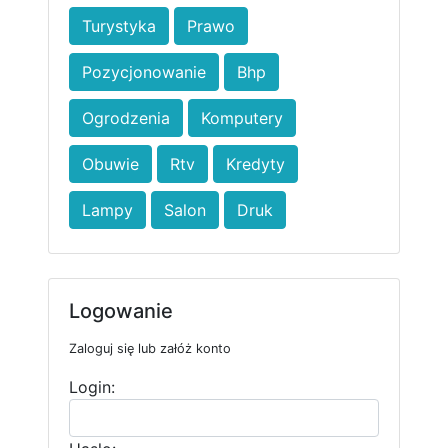
Turystyka
Prawo
Pozycjonowanie
Bhp
Ogrodzenia
Komputery
Obuwie
Rtv
Kredyty
Lampy
Salon
Druk
Logowanie
Zaloguj się lub załóż konto
Login: