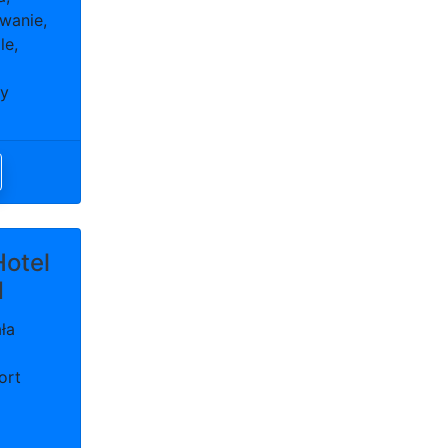
wanie,
le,
wy
Hotel
d
ła
ort