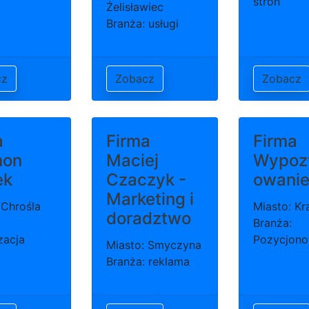
stron
Żelisławiec
Branża: usługi
cz
Zobacz
Zobacz
a
Firma
Firma
mon
Maciej
Wypoz
ek
Czaczyk -
owanie
Marketing i
 Chrośla
Miasto: K
doradztwo
Branża:
zacja
Pozycjono
Miasto: Smyczyna
Branża: reklama