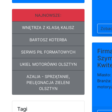
NAJNOWSZE:
WNĘTRZA Z KLASĄ KALISZ
Zoba
BARTOSZ KOTERBA
Firm
SERWIS PIŁ FORMATOWYCH
Szy
Kwit
UKIEL MOTORÓWKI OLSZTYN
Miasto:
AZALIA - SPRZĄTANIE,
Branża:
PIELĘGNACJA ZIELENI
motory
OLSZTYN
Tagi