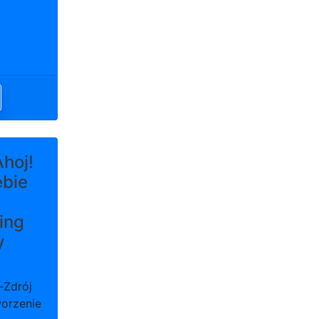
hoj!
ębie
ing
y
-Zdrój
worzenie