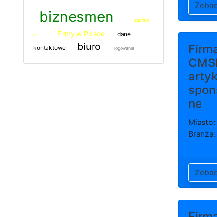
Zoba
biznesmen
zaufani
Firmy w Polsce
dane
e
biuro
Firm
kontaktowe
logowanie
CMS
artyk
spon
ne
Miasto:
Branża:
Zoba
Firm