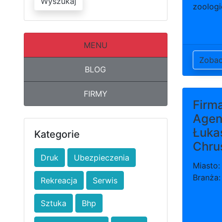
Wyszukaj
zoologi
MENU
Zoba
BLOG
FIRMY
Firm
Agen
Łuka
Kategorie
Chru
Druk
Ubezpieczenia
Miasto:
Branża:
Rekreacja
Serwis
Sztuka
Bhp