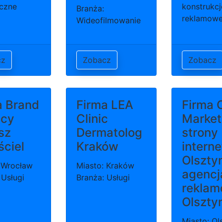
czne
konstrukcj
Branża:
reklamow
Wideofilmowanie
cz
Zobacz
Zobacz
a Brand
Firma LEA
Firma 
cy
Clinic
Market
sz
Dermatolog
strony
ściel
Kraków
intern
Olszty
 Wrocław
Miasto: Kraków
agencj
 Usługi
Branża: Usługi
rekla
Olszty
Miasto: Ol