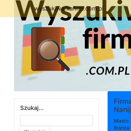
wyszukiwarkafirm.com.pl
Firm
Szukaj...
Nanij
Miasto:
Branża: