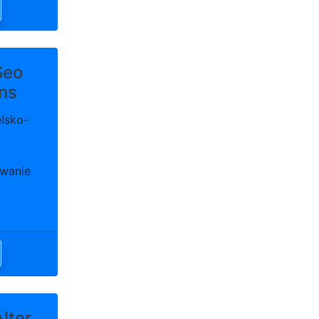
Seo
ons
elsko-
wanie
lter