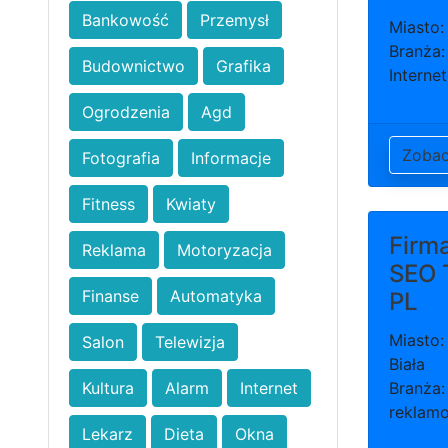
Bankowość
Przemysł
Miasto:
Branża:
Budownictwo
Grafika
Interne
Ogrodzenia
Agd
Zoba
Fotografia
Informacje
Fitness
Kwiaty
Firm
Reklama
Motoryzacja
SEO 
Finanse
Automatyka
PL
Miasto:
Salon
Telewizja
Biała
Kultura
Alarm
Internet
Branża:
reklam
Lekarz
Dieta
Okna