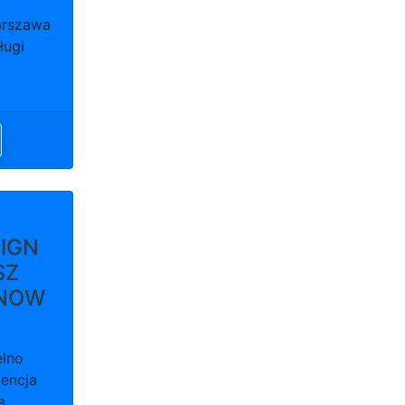
arszawa
ługi
IGN
SZ
NOW
elno
encja
a,