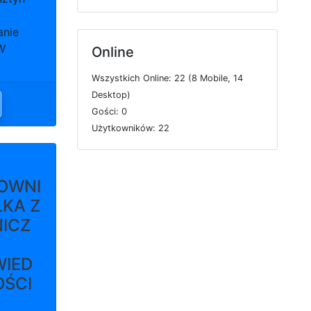
anie
W
Online
W
s
z
y
s
t
k
i
c
h
O
n
l
i
n
e: 22 (8
M
o
b
i
l
e, 14
D
e
s
k
t
o
p)
G
o
ś
c
i: 0
U
ż
y
t
k
o
w
n
i
k
ó
w: 22
OWNI
ŁKA Z
ICZ
IED
OŚCI