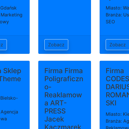
 Gdańsk
Miasto: W
 Marketing
Branża: Us
towy
SEO
cz
Zobacz
Zobacz
a Sklep
Firma Firma
Firma
Theme
Poligraficzn
CODES
o-
DARIU
Reaklamow
ROMA
 Bielsko-
a ART-
SKI
PRESS
 Agencja
Miasto: Ki
Jacek
owa
Branża: Ag
Kaczmarek
Reklamow