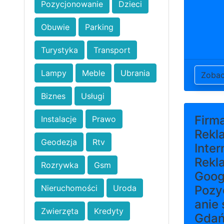
Pozycjonowanie
Dzieci
Obuwie
Parking
Turystyka
Transport
Lampy
Meble
Ubrania
Zoba
Biznes
Usługi
Firm
Instalacje
Prawo
Rekl
Geodezja
Rtv
Inter
Rekl
Rozrywka
Gsm
Googl
Nieruchomości
Uroda
Pozy
anie 
Zwierzęta
Kredyty
Gdań