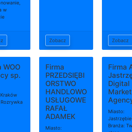
onowanie,
a w
ie
cz
Zobacz
Zobacz
a WOO
Firma
Firma A
cy sp.
PRZEDSIĘBI
Jastrz
ORSTWO
Digital
HANDLOWO
Market
 Kraków
USŁUGOWE
Agenc
 Rozrywka
RAFAŁ
Miasto:
ADAMEK
Jastrzębie
Branża: T
Miasto: