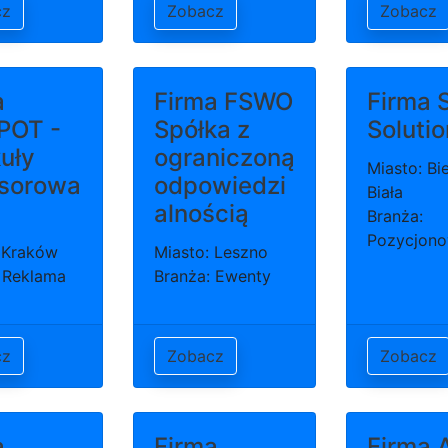
cz
Zobacz
Zobacz
a
Firma FSWO
Firma 
POT -
Spółka z
Soluti
uły
ograniczoną
Miasto: Bi
sorowa
odpowiedzi
Biała
alnością
Branża:
Pozycjono
 Kraków
Miasto: Leszno
 Reklama
Branża: Ewenty
cz
Zobacz
Zobacz
a
Firma
Firma A