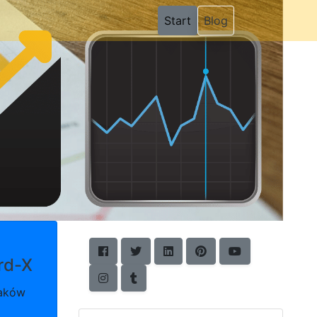
(current)
Start
Blog
rd-X
raków