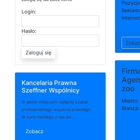
Pozycj
Reklam
Login:
internec
Hasło:
Zoba
Zaloguj się
Firm
Agen
Kancelaria Prawna
zoo
Szeffner Wspólnicy
Miasto:
W jakich miejscach najlepiej szukać
Branża:
profesjonalnego wsparcia prawnego
W życiu każdego z nas po...
Zobacz