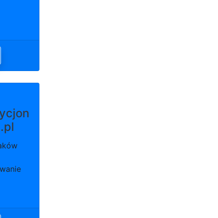
ycjon
.pl
raków
wanie