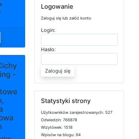
e
Logowanie
e
Zaloguj się lub załóż konto
Login:
Hasło:
Cichy
Zaloguj się
ing -
etowe
n,
Statystyki strony
a
U
ż
y
t
k
o
w
n
i
k
ó
w
z
a
r
e
j
e
s
t
r
o
w
a
n
y
c
h: 527
mowa
O
d
w
i
e
d
z
i
n: 766878
n
W
i
z
y
t
ó
w
e
k: 1518
W
p
i
s
ó
w
n
a
b
l
o
g
u: 94
sztyn