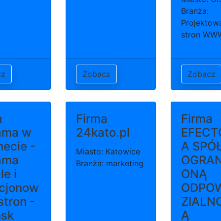
Branża:
Projektow
stron WW
cz
Zobacz
Zobacz
a
Firma
Firma
ama w
24kato.pl
EFECT
necie -
A SPÓ
Miasto: Katowice
ama
OGRAN
Branża: marketing
e i
ONĄ
cjonow
ODPOW
stron -
ZIALN
sk
Ą