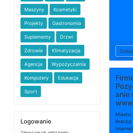
Maszyny
Kosmetyki
Projekty
Gastronomia
Suplementy
Drzwi
Zdrowie
Klimatyzacja
Zoba
Agencja
Wypożyczalnia
Firma
Komputery
Edukacja
Pozy
Sport
anie 
ww
Miasto:
Logowanie
Branża:
interne
Zaloguj się lub załóż konto