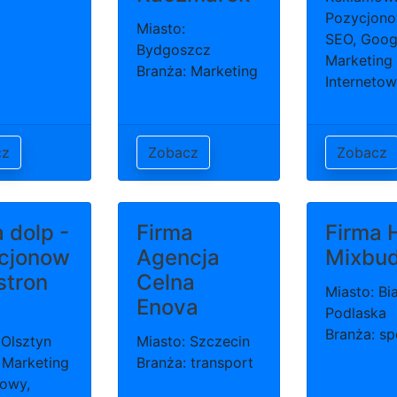
Pozycjono
Miasto:
SEO, Goog
Bydgoszcz
Marketing
Branża: Marketing
Interneto
cz
Zobacz
Zobacz
 dolp -
Firma
Firma 
cjonow
Agencja
Mixbu
stron
Celna
Miasto: Bia
w
Enova
Podlaska
Branża: sp
 Olsztyn
Miasto: Szczecin
 Marketing
Branża: transport
towy,