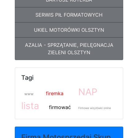
SERWIS PIŁ FORMATOWYCH
UKIEL MOTORÓWKI OLSZTYN
AZALIA - SPRZĄTANIE, PIELĘGNACJA
ZIELENI OLSZTYN
Tagi
NAP
firemka
www
lista
firmować
Firmowe wizytówki online
Firma Motosprzedaj Skup