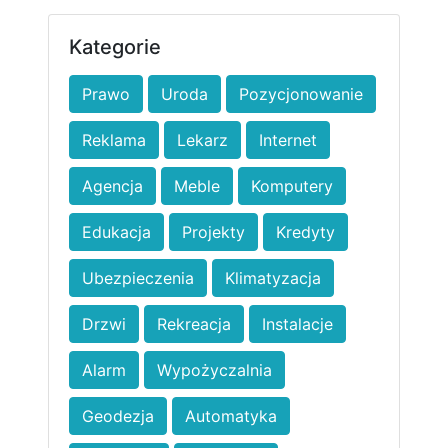
Kategorie
Prawo
Uroda
Pozycjonowanie
Reklama
Lekarz
Internet
Agencja
Meble
Komputery
Edukacja
Projekty
Kredyty
Ubezpieczenia
Klimatyzacja
Drzwi
Rekreacja
Instalacje
Alarm
Wypożyczalnia
Geodezja
Automatyka