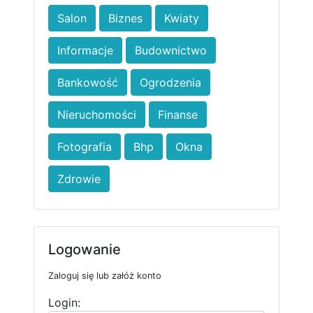
Salon
Biznes
Kwiaty
Informacje
Budownictwo
Bankowość
Ogrodzenia
Nieruchomości
Finanse
Fotografia
Bhp
Okna
Zdrowie
Logowanie
Zaloguj się lub załóż konto
Login: