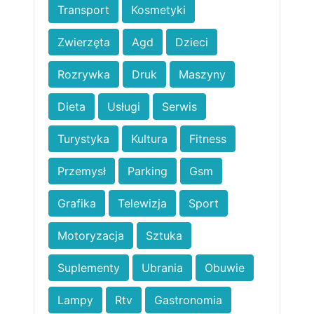
Transport
Kosmetyki
Zwierzęta
Agd
Dzieci
Rozrywka
Druk
Maszyny
Dieta
Usługi
Serwis
Turystyka
Kultura
Fitness
Przemysł
Parking
Gsm
Grafika
Telewizja
Sport
Motoryzacja
Sztuka
Suplementy
Ubrania
Obuwie
Lampy
Rtv
Gastronomia