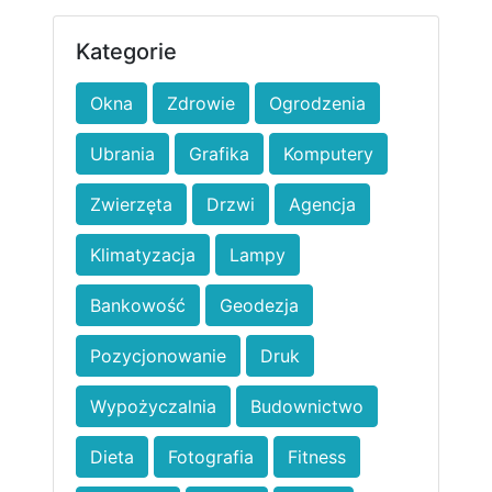
Kategorie
Okna
Zdrowie
Ogrodzenia
Ubrania
Grafika
Komputery
Zwierzęta
Drzwi
Agencja
Klimatyzacja
Lampy
Bankowość
Geodezja
Pozycjonowanie
Druk
Wypożyczalnia
Budownictwo
Dieta
Fotografia
Fitness