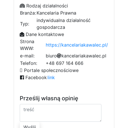
Rodzaj działalności
Branża:
Kancelaria Prawna
indywidualna działalność
Typ:
gospodarcza
Dane kontaktowe
Strona
https://kancelariakawalec.pl/
WWW:
e-mail:
b
i
u
r
o
6
a
k
8
a
n
a
c
e
l
a
r
i
a
k
8
a
w
a
l
e
e
f
c
.
p
l
7
0
b
3
5
2
Telefon:
+48 697 164 666
a
7
7
Portale społecznościowe
Facebook
link
Prześlij własną opinię
Wyślij