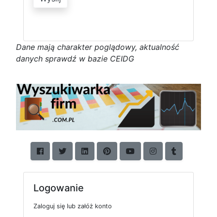
D
a
n
e
m
a
j
ą
c
h
a
r
a
k
t
e
r poglądowy,
a
k
t
u
a
l
n
o
ś
ć
d
a
n
y
c
h
s
p
r
a
w
d
ź w bazie CEIDG
Logowanie
Zaloguj się lub załóż konto