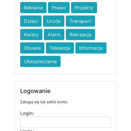
Reklama
Prawo
Projekty
Dzieci
Uroda
Transport
Kwiaty
Alarm
Rekreacja
Obuwie
Telewizja
Informacje
Ubezpieczenia
Logowanie
Zaloguj się lub załóż konto
Login: