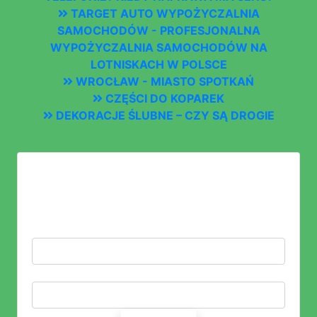
TARGET AUTO WYPOŻYCZALNIA
SAMOCHODÓW - PROFESJONALNA
WYPOŻYCZALNIA SAMOCHODÓW NA
LOTNISKACH W POLSCE
WROCŁAW - MIASTO SPOTKAŃ
CZĘŚCI DO KOPAREK
DEKORACJE ŚLUBNE – CZY SĄ DROGIE
LOGOWANIE
ZALOGUJ SIĘ LUB ZAŁÓŻ KONTO
LOGIN:
HASŁO: