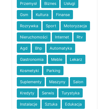
Przemysł
Biznes
Usługi
Gsm
Kultura
Finanse
Rozrywka
Sport
Motoryzacja
Nieruchomości
Internet
Rtv
Agd
Bhp
Automatyka
Gastronomia
Meble
Lekarz
Kosmetyki
Parking
Suplementy
Maszyny
Salon
Kredyty
Serwis
Turystyka
Instalacje
Sztuka
Edukacja