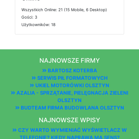
W
s
z
y
s
t
k
i
c
h
O
n
l
i
n
e: 21 (15
M
o
b
i
l
e, 6
D
e
s
k
t
o
p)
G
o
ś
c
i: 3
U
ż
y
t
k
o
w
n
i
k
ó
w: 18
NAJNOWSZE FIRMY
BARTOSZ KOTERBA
SERWIS PIŁ FORMATOWYCH
UKIEL MOTORÓWKI OLSZTYN
AZALIA - SPRZĄTANIE, PIELĘGNACJA ZIELENI
OLSZTYN
BUDTEAM FIRMA BUDOWLANA OLSZTYN
NAJNOWSZE WPISY
CZY WARTO WYMIENIAĆ WYŚWIETLACZ W
TELEFONIE? KIEDY NAPRAWA MA SENS?