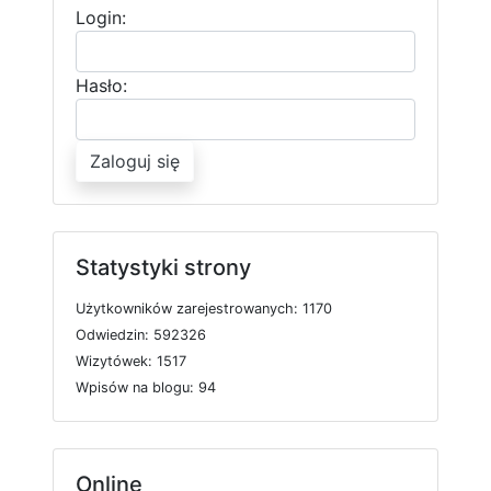
Login:
Hasło:
Zaloguj się
Statystyki strony
U
ż
y
t
k
o
w
n
i
k
ó
w
z
a
r
e
j
e
s
t
r
o
w
a
n
y
c
h: 1170
O
d
w
i
e
d
z
i
n: 592326
W
i
z
y
t
ó
w
e
k: 1517
W
p
i
s
ó
w
n
a
b
l
o
g
u: 94
Online