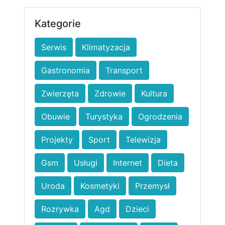
Kategorie
Serwis
Klimatyzacja
Gastronomia
Transport
Zwierzęta
Zdrowie
Kultura
Obuwie
Turystyka
Ogrodzenia
Projekty
Sport
Telewizja
Gsm
Usługi
Internet
Dieta
Uroda
Kosmetyki
Przemysł
Rozrywka
Agd
Dzieci