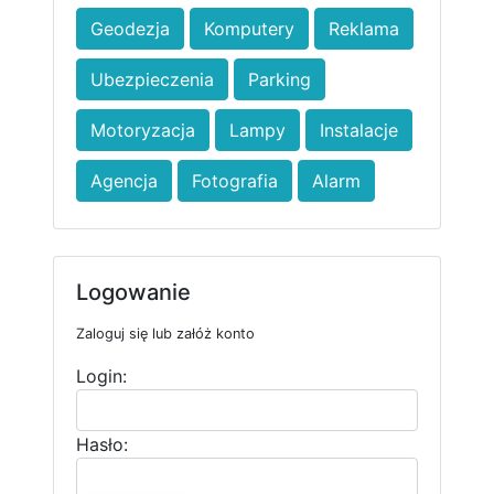
Geodezja
Komputery
Reklama
Ubezpieczenia
Parking
Motoryzacja
Lampy
Instalacje
Agencja
Fotografia
Alarm
Logowanie
Zaloguj się lub załóż konto
Login:
Hasło: