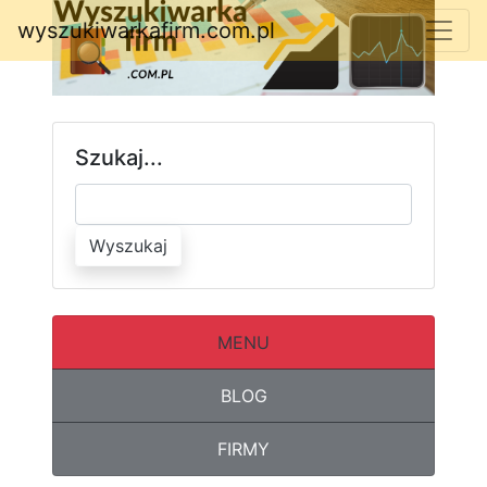
wyszukiwarkafirm.com.pl
Szukaj...
Wyszukaj
MENU
BLOG
FIRMY