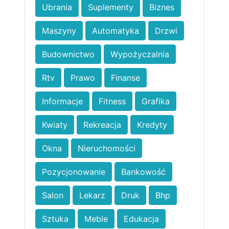
Ubrania
Suplementy
Biznes
Maszyny
Automatyka
Drzwi
Budownictwo
Wypożyczalnia
Rtv
Prawo
Finanse
Informacje
Fitness
Grafika
Kwiaty
Rekreacja
Kredyty
Okna
Nieruchomości
Pozycjonowanie
Bankowość
Salon
Lekarz
Druk
Bhp
Sztuka
Meble
Edukacja