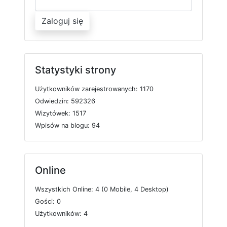
Zaloguj się
Statystyki strony
U
ż
y
t
k
o
w
n
i
k
ó
w
z
a
r
e
j
e
s
t
r
o
w
a
n
y
c
h: 1170
O
d
w
i
e
d
z
i
n: 592326
W
i
z
y
t
ó
w
e
k: 1517
W
p
i
s
ó
w
n
a
b
l
o
g
u: 94
Online
W
s
z
y
s
t
k
i
c
h
O
n
l
i
n
e: 4 (0
M
o
b
i
l
e, 4
D
e
s
k
t
o
p)
G
o
ś
c
i: 0
U
ż
y
t
k
o
w
n
i
k
ó
w: 4