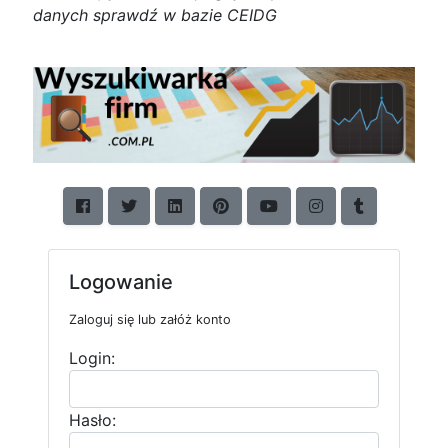
d
a
n
y
c
h
s
p
r
a
w
d
ź w bazie CEIDG
Logowanie
Zaloguj się lub załóż konto
Login:
Hasło: